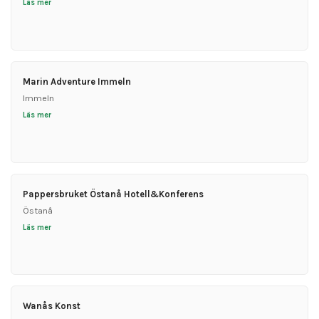
Läs mer
Marin Adventure Immeln
Immeln
Läs mer
Pappersbruket Östanå Hotell&Konferens
Östanå
Läs mer
Wanås Konst