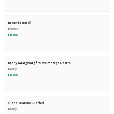
Breanäs Hotell
Immeln
Läs mer
Broby Gästgivargård Malmbergs Gastro
Broby
Läs mer
Glada Tantens Skafferi
Broby