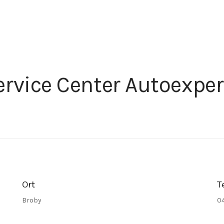
rvice Center Autoexpe
Ort
T
Broby
0