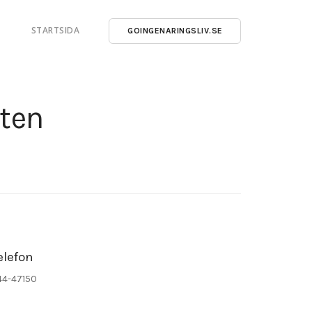
STARTSIDA
GOINGENARINGSLIV.SE
rten
elefon
44-47150