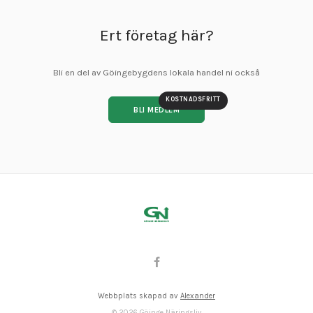
Ert företag här?
Bli en del av Göingebygdens lokala handel ni också
KOSTNADSFRITT
BLI MEDLEM
Webbplats skapad av
Alexander
©
2026
Göinge Näringsliv